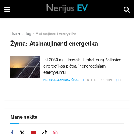
Home
Tag
Atsinaujinanti energetika
Žyma:
Atsinaujinanti energetika
Iki 2030 m. – beveik 1 mlrd. eurų žaliosios
energetikos plėtrai ir energetiniam
efektyvumui
NERIJUS JAKIMAVIČIUS
16 BIRŽELIO, 2022
0
Mane sekite