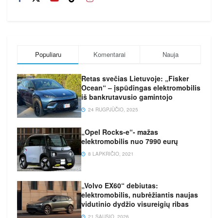
Populiaru
Komentarai
Nauja
Retas svečias Lietuvoje: „Fisker
Ocean“ – įspūdingas elektromobilis
iš bankrutavusio gamintojo
24 RUGPJŪČIO, 2025
„Opel Rocks-e“- mažas
elektromobilis nuo 7990 eurų
8 LAPKRIČIO, 2021
„Volvo EX60“ debiutas:
elektromobilis, nubrėžiantis naujas
vidutinio dydžio visureigių ribas
21 SAUSIO, 2026