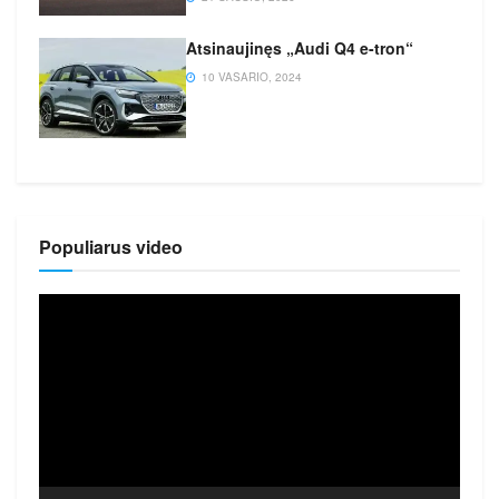
Atsinaujinęs „Audi Q4 e-tron“
10 VASARIO, 2024
Populiarus video
Video
grotuvas