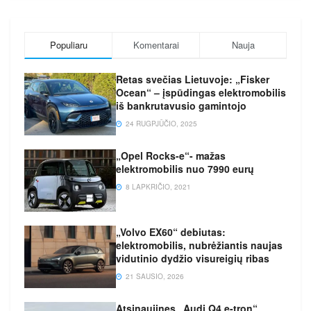
Populiaru
Komentarai
Nauja
Retas svečias Lietuvoje: „Fisker
Ocean“ – įspūdingas elektromobilis
iš bankrutavusio gamintojo
24 RUGPJŪČIO, 2025
„Opel Rocks-e“- mažas
elektromobilis nuo 7990 eurų
8 LAPKRIČIO, 2021
„Volvo EX60“ debiutas:
elektromobilis, nubrėžiantis naujas
vidutinio dydžio visureigių ribas
21 SAUSIO, 2026
Atsinaujinęs „Audi Q4 e-tron“