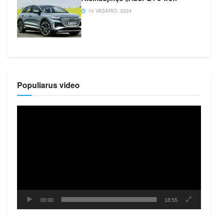
10 VASARIO, 2024
Populiarus video
Video
grotuvas
00:00
18:55