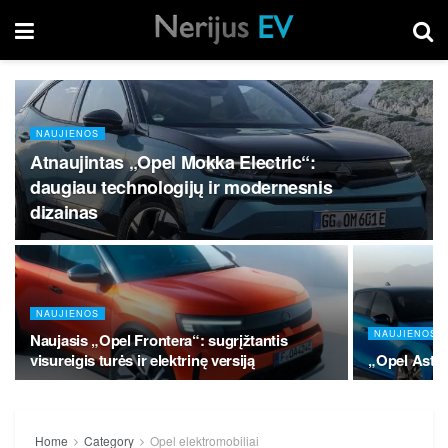
NAUJIENOS
Atnaujintas „Opel Mokka Electric“:
daugiau technologijų ir modernesnis
dizainas
NAUJIENOS
NAUJIENOS
Naujasis „Opel Frontera“: sugrįžtantis
visureigis turės ir elektrinę versiją
„Opel Astra
Home
Category
Opel elektromobiliai