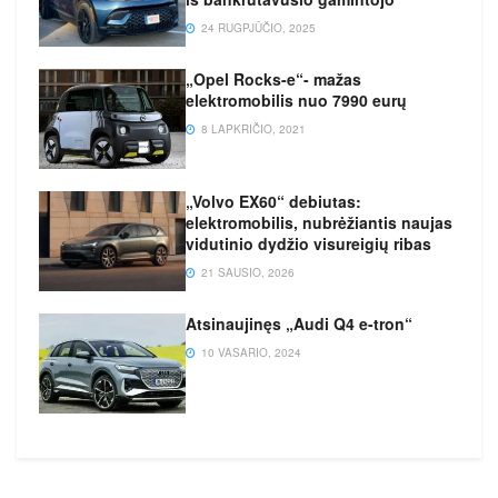
24 RUGPJŪČIO, 2025
„Opel Rocks-e“- mažas
elektromobilis nuo 7990 eurų
8 LAPKRIČIO, 2021
„Volvo EX60“ debiutas:
elektromobilis, nubrėžiantis naujas
vidutinio dydžio visureigių ribas
21 SAUSIO, 2026
Atsinaujinęs „Audi Q4 e-tron“
10 VASARIO, 2024