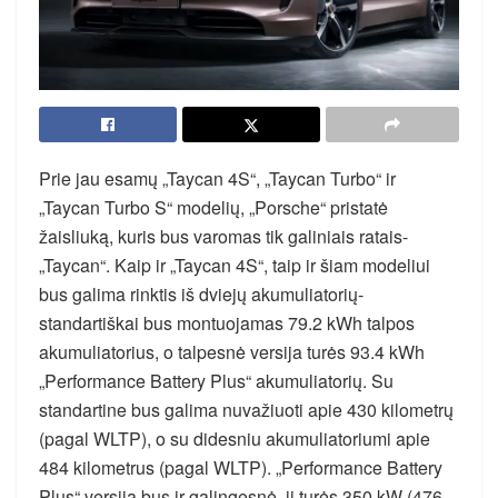
Prie jau esamų „Taycan 4S“, „Taycan Turbo“ ir
„Taycan Turbo S“ modelių, „Porsche“ pristatė
žaisliuką, kuris bus varomas tik galiniais ratais-
„Taycan“. Kaip ir „Taycan 4S“, taip ir šiam modeliui
bus galima rinktis iš dviejų akumuliatorių-
standartiškai bus montuojamas 79.2 kWh talpos
akumuliatorius, o talpesnė versija turės 93.4 kWh
„Performance Battery Plus“ akumuliatorių. Su
standartine bus galima nuvažiuoti apie 430 kilometrų
(pagal WLTP), o su didesniu akumuliatoriumi apie
484 kilometrus (pagal WLTP). „Performance Battery
Plus“ versija bus ir galingesnė, ji turės 350 kW (476