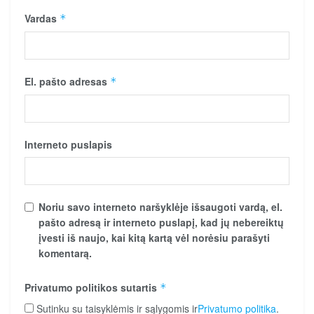
Vardas
*
El. pašto adresas
*
Interneto puslapis
Noriu savo interneto naršyklėje išsaugoti vardą, el.
pašto adresą ir interneto puslapį, kad jų nebereiktų
įvesti iš naujo, kai kitą kartą vėl norėsiu parašyti
komentarą.
Privatumo politikos sutartis
*
Sutinku su taisyklėmis ir sąlygomis ir
Privatumo politika
.