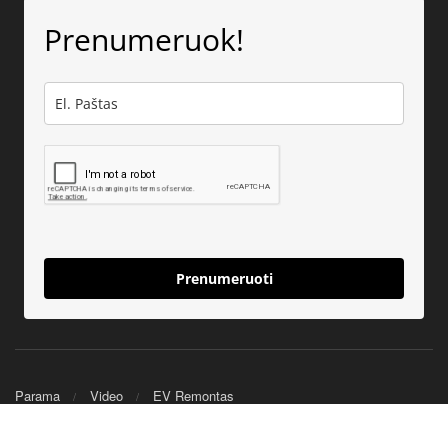
Prenumeruok!
Prenumeruoti
Parama
Video
EV Remontas
© 2025 Nerijus EV