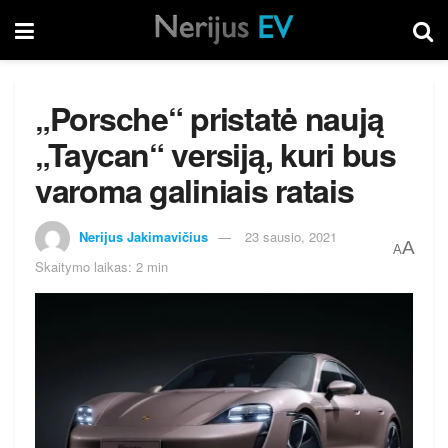
„Porsche“ pristatė naują
„Taycan“ versiją, kuri bus
varoma galiniais ratais
Nerijus Jakimavičius
23 sausio, 2021
A
A
Skaitymo laikas: 2 min