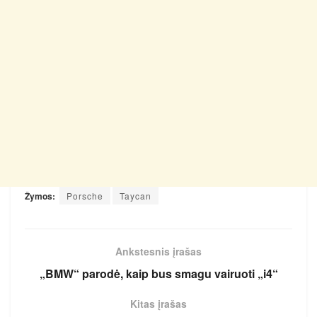
Žymos:
Porsche
Taycan
Ankstesnis įrašas
„BMW“ parodė, kaip bus smagu vairuoti „i4“
Kitas įrašas