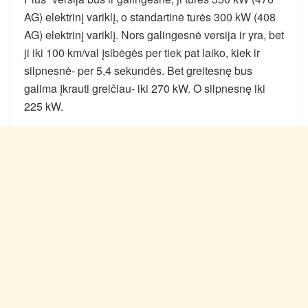
AG) elektrinį variklį, o standartinė turės 300 kW (408
AG) elektrinį variklį. Nors galingesnė versija ir yra, bet
ji iki 100 km/val įsibėgės per tiek pat laiko, kiek ir
silpnesnė- per 5,4 sekundės. Bet greitesnę bus
galima įkrauti greičiau- iki 270 kW. O silpnesnę iki
225 kW.