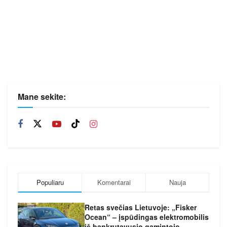
Mane sekite:
Populiaru
Komentarai
Nauja
Retas svečias Lietuvoje: „Fisker
Ocean“ – įspūdingas elektromobilis
iš bankrutavusio gamintojo